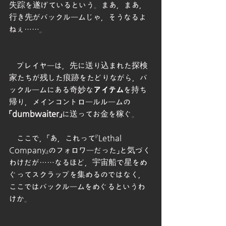
失踪を遂げているという。まあ，まあ，
行き先がバックルームじゃ，そうなるよ
ねぇ……。
　プレイヤーは，先に送り込まれた探検
家たちが残した痕跡をたどりながら，バ
ックルームにある奇妙な
アイテム
を持ち
帰り，メインコントロールルームの
「dumbwaiter」
に送ってお金を稼ぐ。
　ここで，「あ，これって
『Lethal 
Company』
のフォロワーだった」と気づく
わけだが……なるほど，宇宙船で星をめ
ぐってスクラップを集めるのではなく，
ここではバックルームをめぐるというわ
けか。