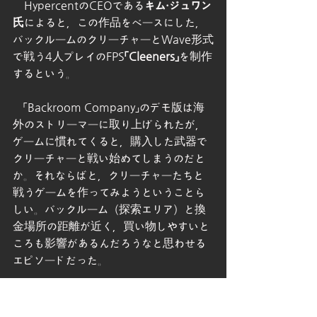
　HypercentのCEOである
キム・ジュワン
氏
によると，この作品をベースにした，
バックルームのクリーチャーとWave形式
で戦う4人プレイのFPS
「Cleeners」
を制作
するという。
　「Backroom Company」のデモ版は海
外のストリーマーに取り上げられたが，
ゲームに慣れてくると，購入した武器で
クリーチャーと戦い始めてしまうのだと
か。それならばと，クリーチャーたちと
戦うゲームを作ってみようということら
しい。バックルーム（探索エリア）と換
金場所の距離が近く，買い物しやすいと
ころも影響があるんだろうなと思わせる
エピソードだった。
　現時点で日本語サポートの予定はない