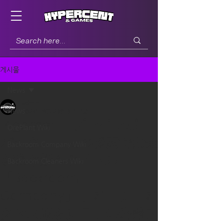
게시물
News
admin
News
2024년 9월 23일
3분 분량
[4gamer]［プレイレポ］
OrePlant Wiki
バックルームの探索でお金
Backroom Company Wiki
を稼ぐ新作タイトル
Backroom Cleaners Wiki
「Backroom
Company」，アーリーア
クセス版を近日中に公開予