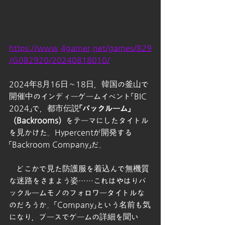
定［BIC2024］
최종 수정일:
2024년 12월 6일
Original article
https://www.4gamer.net/games/829
/G082920/20240818010/
2024年8月16日～18日，韓国の釜山で
開催中のインディーゲームイベント
「BIC 
2024」
で，都市伝説
「バックルーム」
（Backrooms）
をテーマにしたタイトル
を見かけた。Hypercentが開発する
「Backroom Company」
だ。
　どこかで見た防護服を着込んで無機質
な迷路をさまよう姿……これはやはりバ
ックルームモノのフォロワータイトルな
のだろうか。「Company」という名前も気
になり，ブースでゲームの詳細を聞い